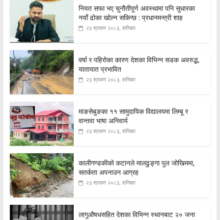
नियत सफा भए चुनौतीपूर्ण अवस्थामा पनि सुधारका
नयाँ ढोका खोल्न सकिन्छ : प्रधानमन्त्री शाह
२३ श्रावण २०८३, शनिबार
वर्षा र पहिरोका कारण देशका विभिन्न सडक अवरुद्ध,
यातायात प्रभावित
२३ श्रावण २०८३, शनिबार
माङसेबुङका ११ सामुदायिक विद्यालयमा लिम्बू र
वान्तवा भाषा अनिवार्य
२३ श्रावण २०८३, शनिबार
कालीगण्डकीको कटानले मालढुङ्गा पुल जोखिममा,
सतर्कता अपनाउन आग्रह
२३ श्रावण २०८३, शनिबार
लागुऔषधसहित देशका विभिन्न स्थानबाट २० जना