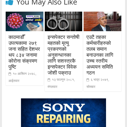
You May Also Like
काठमाडौँ
इन्सपेक्टर सन्तोषी
एउटै तहका
उपत्यकामा २७९
महतको मृत्यु
कर्मचारीहरुको
जना सहित देशभर
प्रकरणको
तलब समान
थप ८३४ जनामा
अनुसन्धानका
बनाउनका लागि
कोरोना संक्रमण
लागि सशस्त्रकै
उच्च स्तरीय
पुष्टि
इन्सपेक्टर विवेक
अध्ययन समिति
जोशी पक्राउ
गठन
१० आश्विन २०७८,
१३ फाल्गुन २०८१,
६ भाद्र २०७९,
आईतवार
मंगलवार
सोमबार