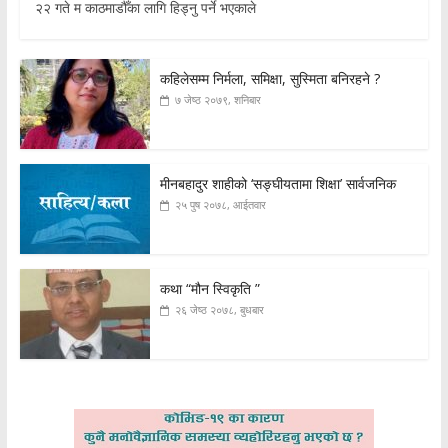
२२ गते म काठमाडौँका लागि हिड्नु पर्ने भएकाले
कहिलेसम्म निर्मला, समिक्षा, सुस्मिता बनिरहने ?
७ जेष्ठ २०७९, शनिबार
मीनबहादुर शाहीको ‘सङ्घीयतामा शिक्षा’ सार्वजनिक
२५ पुष २०७८, आईतवार
कथा “मौन स्विकृति ”
२६ जेष्ठ २०७८, बुधबार