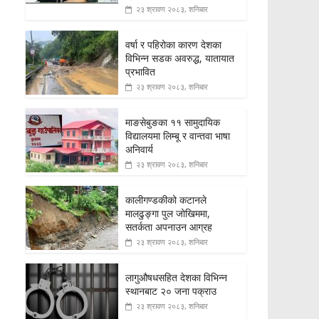
२३ श्रावण २०८३, शनिबार
वर्षा र पहिरोका कारण देशका
विभिन्न सडक अवरुद्ध, यातायात
प्रभावित
२३ श्रावण २०८३, शनिबार
माङसेबुङका ११ सामुदायिक
विद्यालयमा लिम्बू र वान्तवा भाषा
अनिवार्य
२३ श्रावण २०८३, शनिबार
कालीगण्डकीको कटानले
मालढुङ्गा पुल जोखिममा,
सतर्कता अपनाउन आग्रह
२३ श्रावण २०८३, शनिबार
लागुऔषधसहित देशका विभिन्न
स्थानबाट २० जना पक्राउ
२३ श्रावण २०८३, शनिबार