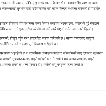
भर स्थापना गरिएका ३१औँ वायु गुणस्तर मापन केन्द्र हो। “वातावरणीय स्वच्छता कायम
्वास्थ्यलाई सुरक्षित राख्ने उद्देश्यसहित यहाँ मापन केन्द्र स्थापना गरिएको हो,” उहाँले
इमा विश्वका पाँच स्थानमा यस्ता केन्द्र स्थापना भएका छन्, जसमध्ये दुई नेपालमै–
रविधि जडान गर्न एक करोड रुपैयाँभन्दा बढी खर्च भएको समेत जानकारी दिइयो।
 प्रणाली, विद्युत् पहुँच तथा इन्टरनेट जडान गरिएको छ। मापन केन्द्रबाट वायुको
 रणनीति तय गर्न सहयोग पुग्ने विश्वास गरिएको छ।
षण प्रसारण भइरहेको छ र प्रारम्भिक तथ्याङ्कअनुसार जोमसोमको वायु गुणस्तर सूचकांक
्कसम्मको सूचकाङ्कलाई राम्रो मानेको छ भने हामीले ४० अङ्कसम्मलाई राम्रो
र अत्यन्त राम्रो छ भन्ने प्रमाण हो। यहाँको वायु प्रदूषण शून्य जस्तै छ