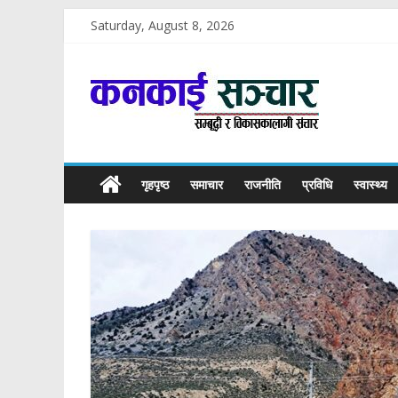
Skip
Saturday, August 8, 2026
to
content
कनकाई
सञ्चार
सम्बृद्धी
गृहपृष्ठ
समाचार
राजनीति
प्रविधि
स्वास्थ्य
र
विकासकोलागी
सञ्चार