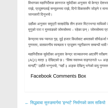
विभागका महानिर्देशक ज्ञानराज सुवेदीका अनुसार यो केन्द्र देश
राख्ने, प्रदूषणलाई सन्तुलनमा राख्ने, दिगो विकाससँग जोड्ने र मानव स
जानकारी दिनुभयो।
उहाँका अनुसार समुद्री सतहदेखि तीन हजार मिटरभन्दा माथिको उचा
मुगुको रारा र मुस्ताङको जोमसोममा – रहेका छन्। जोमसोममा प्
केन्द्रमा पफ प्यानल गृह, दुई हजार किलोवाट क्षमताको सौर्यऊर्जा
गुणस्तर, वातावरणीय स्वच्छता र प्रदूषण न्यूनीकरण सम्बन्धी भावी
महानिर्देशक सुवेदीका अनुसार केन्द्र सञ्चालनमा आएसँगै परीक्
(AQI) मात्र ३ देखिएको छ। “विश्व स्वास्थ्य सङ्गठनले ५० अङ
मान्छौँ,” उहाँले भन्नुभयो, “यहाँ ३ अङ्क देखिनु भनेको वायु गुणस्त
Facebook Comments Box
←
सिद्धबाबा सुरुङमार्गमा ‘इन्भर्ट’ निर्माणको काम सकियो