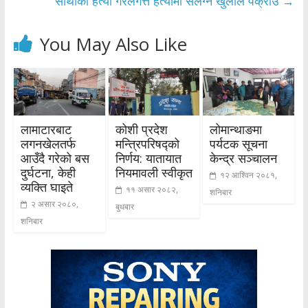
साथीको हत्या गरेलगत्तै हत्यामा संलग्न खुलाल पक्राउ
→
You May Also Like
लामाटारबाट
कोशी प्रदेश
लोमान्थाङमा
लगनखेलतर्फ
मन्त्रिपरिषद्को
पर्यटक सूचना
आउँदै गरेको बस
निर्णय: यातायात
केन्द्र सञ्चालन
दुर्घटना, केही
नियमावली स्वीकृत
१२ आश्विन २०८१,
व्यक्ति घाइते
११ असार २०८२,
शनिबार
२ असार २०८०,
बुधबार
शनिबार