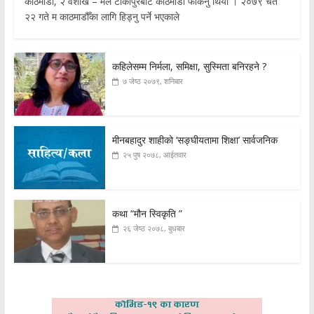
काठमाडौँ, २ वैशाख – मैले टीकापुरबाट काठमाडौँ फर्किनु थियो । २०७९ चैत
२२ गते म काठमाडौँका लागि हिड्नु पर्ने भएकाले
कहिलेसम्म निर्मला, समिक्षा, सुस्मिता बनिरहने ?
७ जेष्ठ २०७९, शनिबार
मीनबहादुर शाहीको ‘सङ्घीयतामा शिक्षा’ सार्वजनिक
२५ पुष २०७८, आईतवार
कथा “मौन स्विकृति ”
२६ जेष्ठ २०७८, बुधबार