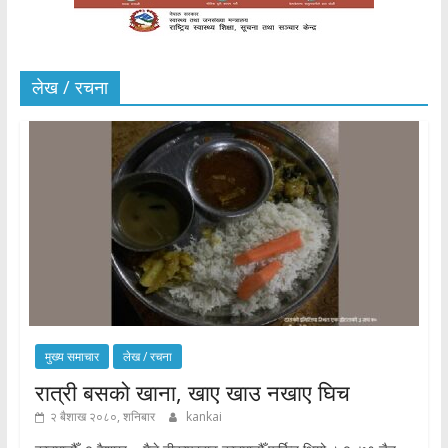
लेख / रचना
मुख्य समाचार
लेख / रचना
रात्री बसको खाना, खाए खाउ नखाए घिच
२ बैशाख २०८०, शनिबार
kankai