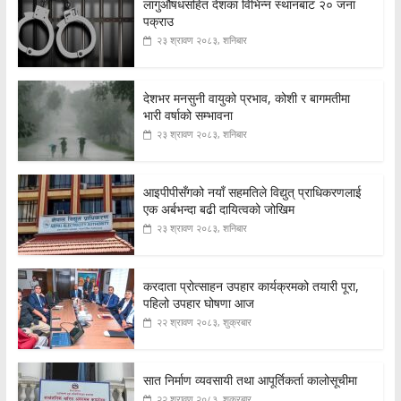
लागुऔषधसहित देशका विभिन्न स्थानबाट २० जना
पक्राउ
२३ श्रावण २०८३, शनिबार
देशभर मनसुनी वायुको प्रभाव, कोशी र बागमतीमा
भारी वर्षाको सम्भावना
२३ श्रावण २०८३, शनिबार
आइपीपीसँगको नयाँ सहमतिले विद्युत् प्राधिकरणलाई
एक अर्बभन्दा बढी दायित्वको जोखिम
२३ श्रावण २०८३, शनिबार
करदाता प्रोत्साहन उपहार कार्यक्रमको तयारी पूरा,
पहिलो उपहार घोषणा आज
२२ श्रावण २०८३, शुक्रबार
सात निर्माण व्यवसायी तथा आपूर्तिकर्ता कालोसूचीमा
२२ श्रावण २०८३, शुक्रबार